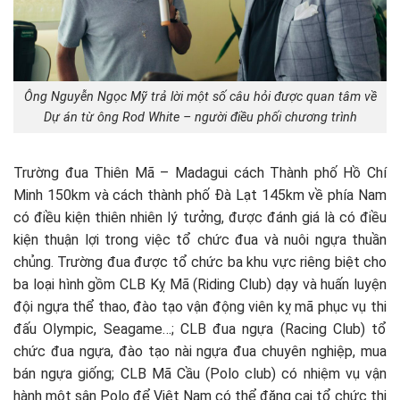
Ông Nguyễn Ngọc Mỹ trả lời một số câu hỏi được quan tâm về
Dự án từ ông Rod White – người điều phối chương trình
Trường đua Thiên Mã – Madagui cách Thành phố Hồ Chí
Minh 150km và cách thành phố Đà Lạt 145km về phía Nam
có điều kiện thiên nhiên lý tưởng, được đánh giá là có điều
kiện thuận lợi trong việc tổ chức đua và nuôi ngựa thuần
chủng. Trường đua được tổ chức ba khu vực riêng biệt cho
ba loại hình gồm CLB Kỵ Mã (Riding Club) dạy và huấn luyện
đội ngựa thể thao, đào tạo vận động viên kỵ mã phục vụ thi
đấu Olympic, Seagame…; CLB đua ngựa (Racing Club) tổ
chức đua ngựa, đào tạo nài ngựa đua chuyên nghiệp, mua
bán ngựa giống; CLB Mã Cầu (Polo club) có nhiệm vụ vận
hành một sân Polo để Việt Nam có thể đăng cai tổ chức thi