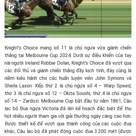
Knight’s Choice mang số 11 là chú ngựa vừa giành chiến
thắng tại Melbourne Cup 2024. Dưới sự điều khiển của tay
nài người Ireland Robbie Dolan, Knight’s Choice đã vượt qua
các đối thủ và giành chiến thắng đầy kịch tính, đây cũng là
niềm kiêu hãnh cho các huấn luyện viên John Symons và
Sheila Laxon. Xếp thứ 2 là chú ngựa số 4 – Warp Speed;
thứ 3 là chú ngựa số 12 – Okita Soushi, thứ 4 là chú ngựa
số 14 – Zardozi. Melbourne Cup bắt đầu từ năm 1861, Câu
lạc bộ Đua ngựa Victoria đã lên kế hoạch đặc biệt để thu
hút nhiều người tham gia với giải thưởng ngày càng cao hơn.
Được thiết kế để vượt qua thành công của các cuộc đua
khác, Câu lạc bộ đã phát động cuộc đua 3.200 mét (được