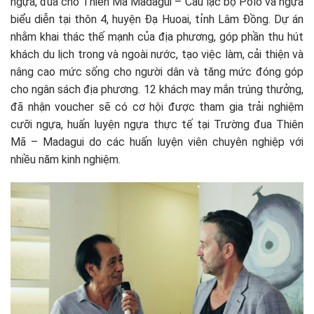
ngựa, đua chó Thiên Mã Madagui – Câu lạc bộ Polo và ngựa
biểu diễn tại thôn 4, huyện Đạ Huoai, tỉnh Lâm Đồng. Dự án
nhằm khai thác thế mạnh của địa phương, góp phần thu hút
khách du lịch trong và ngoài nước, tạo việc làm, cải thiện và
nâng cao mức sống cho người dân và tăng mức đóng góp
cho ngân sách địa phương. 12 khách may mắn trúng thưởng,
đã nhận voucher sẽ có cơ hội được tham gia trải nghiệm
cưỡi ngựa, huấn luyện ngựa thực tế tại Trường đua Thiên
Mã – Madagui do các huấn luyện viên chuyên nghiệp với
nhiều năm kinh nghiệm.