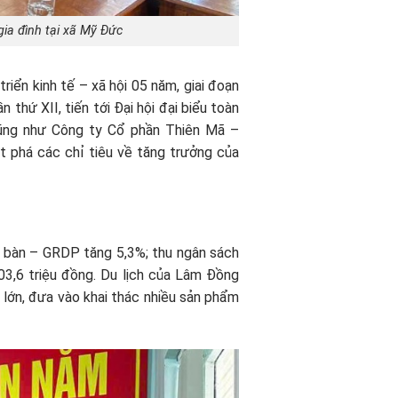
ia đình tại xã Mỹ Đức
riển kinh tế – xã hội 05 năm, giai đoạn
thứ XII, tiến tới Đại hội đại biểu toàn
cũng như Công ty Cổ phần Thiên Mã –
ứt phá các chỉ tiêu về tăng trưởng của
ịa bàn – GRDP tăng 5,3%; thu ngân sách
3,6 triệu đồng. Du lịch của Lâm Đồng
mô lớn, đưa vào khai thác nhiều sản phẩm