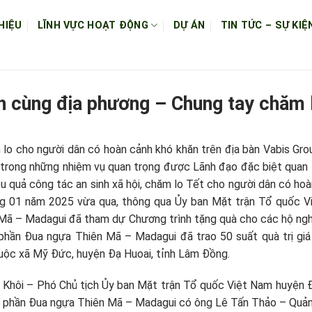
HIỆU
LĨNH VỰC HOẠT ĐỘNG
DỰ ÁN
TIN TỨC – SỰ KIỆ
h cùng địa phương – Chung tay chăm 
m lo cho người dân có hoàn cảnh khó khăn trên địa bàn Vabis G
trong những nhiệm vụ quan trọng được Lãnh đạo đặc biệt quan
ệu quả công tác an sinh xã hội, chăm lo Tết cho người dân có ho
ng 01 năm 2025 vừa qua, thông qua Ủy ban Mặt trận Tổ quốc Vi
Mã – Madagui đã tham dự Chương trình tặng quà cho các hộ ngh
phần Đua ngựa Thiên Mã – Madagui đã trao 50 suất quà trị gi
uộc xã Mỹ Đức, huyện Đạ Huoai, tỉnh Lâm Đồng.
Khôi – Phó Chủ tịch Ủy ban Mặt trận Tổ quốc Việt Nam huyện Đ
 phần Đua ngựa Thiên Mã – Madagui có ông Lê Tấn Thảo – Quản 