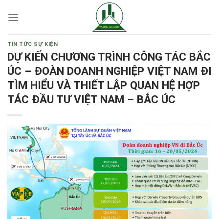
Skip
to
content
TIN TỨC SỰ KIỆN
DỰ KIẾN CHƯƠNG TRÌNH CÔNG TÁC BẮC
ÚC – ĐOÀN DOANH NGHIỆP VIỆT NAM ĐI
TÌM HIỂU VÀ THIẾT LẬP QUAN HỆ HỢP
TÁC ĐẦU TƯ VIỆT NAM – BẮC ÚC