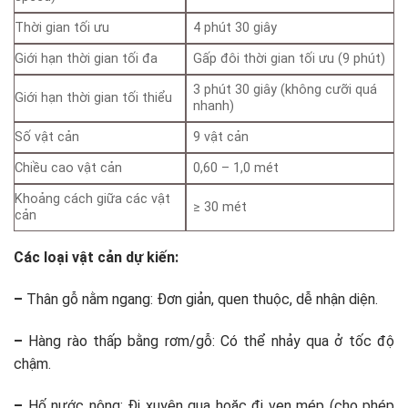
Thời gian tối ưu
4 phút 30 giây
Giới hạn thời gian tối đa
Gấp đôi thời gian tối ưu (9 phút)
3 phút 30 giây (không cưỡi quá
Giới hạn thời gian tối thiểu
nhanh)
Số vật cản
9 vật cản
Chiều cao vật cản
0,60 – 1,0 mét
Khoảng cách giữa các vật
≥ 30 mét
cản
Các loại vật cản dự kiến:
–
Thân gỗ nằm ngang: Đơn giản, quen thuộc, dễ nhận diện.
–
Hàng rào thấp bằng rơm/gỗ: Có thể nhảy qua ở tốc độ
chậm.
–
Hố nước nông: Đi xuyên qua hoặc đi ven mép (cho phép