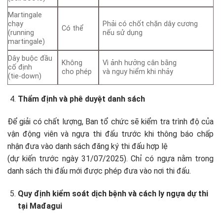
Martingale
chạy
Phải có chốt chặn dây cương
Có thể
(running
nếu sử dụng
martingale)
Dây buộc đầu
Không
Vì ảnh hưởng cân bằng
cố định
cho phép
và nguy hiểm khi nhảy
(tie-down)
Thẩm định và phê duyệt danh sách
Để giải có chất lượng, Ban tổ chức sẽ kiểm tra trình độ của
vận động viên và ngựa thi đấu trước khi thông báo chấp
nhận đưa vào danh sách đăng ký thi đấu hợp lệ
(dự kiến trước ngày 31/07/2025). Chỉ có ngựa nằm trong
danh sách thi đấu mới được phép đưa vào nơi thi đấu.
Quy định kiểm soát dịch bệnh và cách ly ngựa dự thi
tại Mađagui