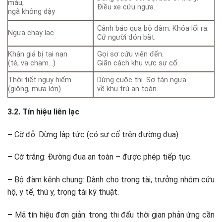
máu,
Điều xe cứu ngựa.
ngã không dậy
Cảnh báo qua bộ đàm. Khóa lối ra.
Ngựa chạy lạc
Cử người đón bắt.
Khán giả bị tai nạn
Gọi sơ cứu viên đến.
(té, va chạm…)
Giãn cách khu vực sự cố.
Thời tiết nguy hiểm
Dừng cuộc thi. Sơ tán ngựa
(giông, mưa lớn)
về khu trú an toàn.
3.2. Tín hiệu liên lạc
–
Cờ đỏ: Dừng lập tức (có sự cố trên đường đua).
–
Cờ trắng: Đường đua an toàn – được phép tiếp tục.
–
Bộ đàm kênh chung: Dành cho trọng tài, trưởng nhóm cứu
hộ, y tế, thú y, trọng tài kỹ thuật.
–
Mã tín hiệu đơn giản: trong thi đấu thời gian phản ứng cần