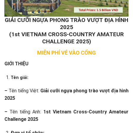
GIẢI CƯỠI NGỰA PHONG TRÀO VƯỢT ĐỊA HÌNH
2025
(1st VIETNAM CROSS-COUNTRY AMATEUR
CHALLENGE 2025)
MIỄN PHÍ VÉ VÀO CỔNG
GIỚI THIỆU
Tên giải:
–
Tên tiếng Việt:
Giải cưỡi ngựa phong trào vượt địa hình
2025
–
Tên tiếng Anh:
1
st
Vietnam
Cross-Country Amateur
Challenge 2025
Đơn vị tổ chức: