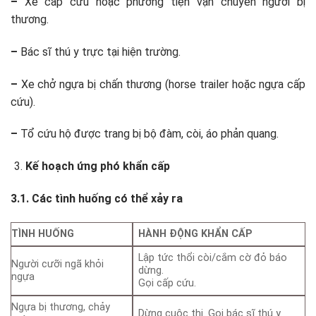
–
Xe cấp cứu hoặc phương tiện vận chuyển người bị
thương.
–
Bác sĩ thú y trực tại hiện trường.
–
Xe chở ngựa bị chấn thương (horse trailer hoặc ngựa cấp
cứu).
–
Tổ cứu hộ được trang bị bộ đàm, còi, áo phản quang.
Kế hoạch ứng phó khẩn cấp
3.1. Các tình huống có thể xảy ra
TÌNH HUỐNG
HÀNH ĐỘNG KHẨN CẤP
Lập tức thổi còi/cắm cờ đỏ báo
Người cưỡi ngã khỏi
dừng.
ngựa
Gọi cấp cứu.
Ngựa bị thương, chảy
Dừng cuộc thi. Gọi bác sĩ thú y.