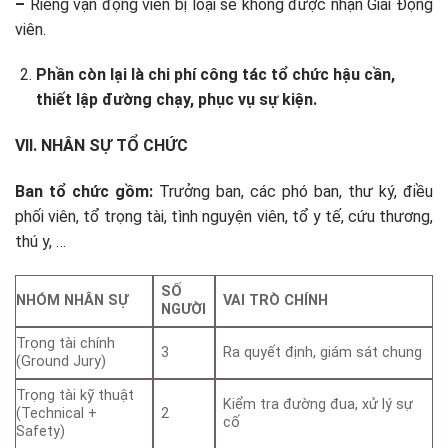
–
Riêng vận động viên bị loại sẽ không được nhận Giải Động
viên.
Phần còn lại là
chi phí công tác tổ chức hậu cần,
thiết lập đường chạy, phục vụ sự kiện.
VII. NHÂN SỰ TỔ CHỨC
Ban tổ chức gồm:
Trưởng ban, các phó ban, thư ký, điều
phối viên, tổ trọng tài, tình nguyện viên, tổ y tế, cứu thương,
thú y, …
SỐ
NHÓM NHÂN SỰ
VAI TRÒ CHÍNH
NGƯỜI
Trọng tài chính
3
Ra quyết định, giám sát chung
(Ground Jury)
Trọng tài kỹ thuật
Kiểm tra đường đua, xử lý sự
(Technical +
2
cố
Safety)