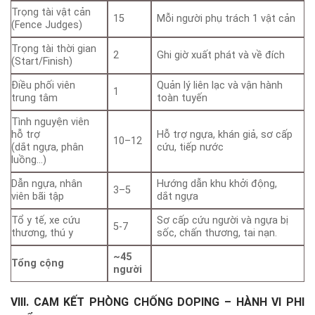
Trọng tài vật cản
15
Mỗi người phụ trách 1 vật cản
(Fence Judges)
Trọng tài thời gian
2
Ghi giờ xuất phát và về đích
(Start/Finish)
Điều phối viên
Quản lý liên lạc và vận hành
1
trung tâm
toàn tuyến
Tình nguyện viên
hỗ trợ
Hỗ trợ ngựa, khán giả, sơ cấp
10–12
(dắt ngựa, phân
cứu, tiếp nước
luồng…)
Dẫn ngựa, nhân
Hướng dẫn khu khởi động,
3–5
viên bãi tập
dắt ngựa
Tổ y tế, xe cứu
Sơ cấp cứu người và ngựa bị
5-7
thương, thú y
sốc, chấn thương, tai nạn.
~45
Tổng cộng
người
VIII. CAM KẾT PHÒNG CHỐNG DOPING – HÀNH VI PHI