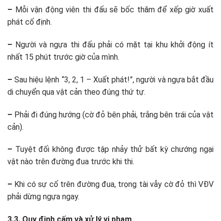
–
Mỗi vận động viên thi đấu sẽ bốc thăm để xếp giờ xuất
phát cố định.
–
Người và ngựa thi đấu phải có mặt tại khu khởi động ít
nhất 15 phút
trước giờ của mình.
–
Sau hiệu lệnh “3, 2, 1 – Xuất phát!”, người và ngựa bắt đầu
di chuyển qua vật cản theo đúng thứ tự.
–
Phải đi đúng hướng (cờ đỏ bên phải, trắng bên trái của vật
cản).
–
Tuyệt đối không được tập nhảy thử bất kỳ chướng ngại
vật nào trên
đường đua trước khi thi.
–
Khi có sự cố trên đường đua, trọng tài vẫy cờ đỏ thì VĐV
phải dừng ngựa ngay.
3.3. Quy định cấm và xử lý vi phạm