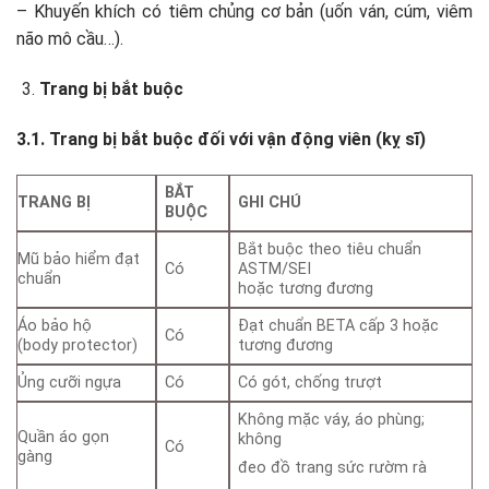
– Khuyến khích có tiêm chủng cơ bản (uốn ván, cúm, viêm
não mô cầu…).
Trang bị bắt buộc
3.1. Trang bị bắt buộc đối với vận động viên (kỵ sĩ)
BẮT
TRANG BỊ
GHI CHÚ
BUỘC
Bắt buộc theo tiêu chuẩn
Mũ bảo hiểm đạt
Có
ASTM/SEI
chuẩn
hoặc tương đương
Áo bảo hộ
Đạt chuẩn BETA cấp 3 hoặc
Có
(body protector)
tương đương
Ủng cưỡi ngựa
Có
Có gót, chống trượt
Không mặc váy, áo phùng;
Quần áo gọn
không
Có
gàng
đeo đồ trang sức rườm rà