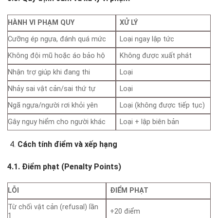
HÀNH VI PHẠM QUY
XỬ LÝ
Cưỡng ép ngựa, đánh quá mức
Loại ngay lập tức
Không đội mũ hoặc áo bảo hộ
Không được xuất phát
Nhận trợ giúp khi đang thi
Loại
Nhảy sai vật cản/sai thứ tự
Loại
Ngã ngựa/người rơi khỏi yên
Loại (không được tiếp tục)
Gây nguy hiểm cho người khác
Loại + lập biên bản
Cách tính điểm và xếp hạng
4.1. Điểm phạt (Penalty Points)
LỖI
ĐIỂM PHẠT
Từ chối vật cản (refusal) lần
+20 điểm
1