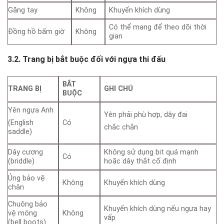
Găng tay
Không
Khuyến khích dùng
Có thể mang để theo dõi thời
Đồng hồ bấm giờ
Không
gian
3.2. Trang bị bắt buộc đối với ngựa thi đấu
BẮT
TRANG BỊ
GHI CHÚ
BUỘC
Yên ngựa Anh
Yên phải phù hợp, dây đai
Có
(English
chắc chắn
saddle)
Dây cương
Không sử dụng bit quá mạnh
Có
(briddle)
hoặc dây thắt cố định
Ủng bảo vệ
Không
Khuyến khích dùng
chân
Chuông bảo
Khuyến khích dùng nếu ngựa hay
vệ móng
Không
vấp
(bell boots)