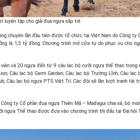
út luyện tập cho giải đua ngựa sắp tới
không chuyên lần đầu tiên được tổ chức tại Việt Nam do Công 
thưởng là 1,5 tỷ đồng. Chương trình mở cửa tự do phục vụ cho n
g viên và 20 ngựa đến từ 9 câu lạc bộ cưỡi ngựa thể thao trong 
Lion; Câu lạc bộ Germ Garden; Câu lạc bộ Trường Lĩnh; Câu lạc 
b; Câu lạc bộ ngựa PTS Việt Trì. Các đội sẽ lần lượt tranh tà
ông ty Cổ phần đua ngựa Thiên Mã – Mađagui chia sẻ, bộ môn 
ưỡi ngựa Thể thao được đưa vào chương trình thi đấu tại Đại h