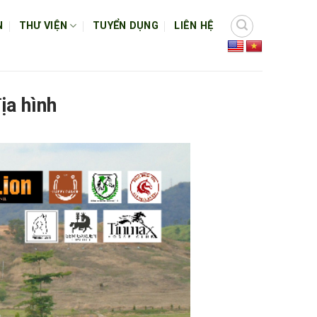
N
THƯ VIỆN
TUYỂN DỤNG
LIÊN HỆ
ịa hình