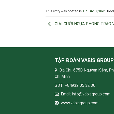
This entry was posted in
Tin Tức Sự Kiện
. Boo
GIẢI CƯỠI NGỰA PHONG TRÀO V
TẬP ĐOÀN VABIS GROUP
Địa Chỉ: 675B Nguyễn Kiệm, P
Chí Minh
SĐT: +84932 05 32 30
Email: info@vabisgroup.com
www.vabisgroup.com