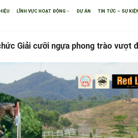
HIỆU
LĨNH VỰC HOẠT ĐỘNG
DỰ ÁN
TIN TỨC – SỰ KIỆ
hức Giải cưỡi ngựa phong trào vượt đ