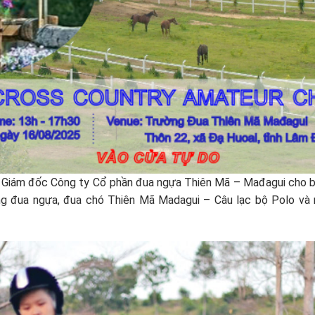
iám đốc Công ty Cổ phần đua ngựa Thiên Mã – Mađagui cho biế
 đua ngựa, đua chó Thiên Mã Madagui – Câu lạc bộ Polo và n