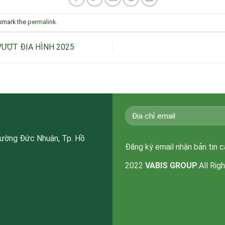
kmark the
permalink
.
ƯỢT ĐỊA HÌNH 2025
hường Đức Nhuận, Tp. Hồ
Đăng ký email nhận bản tin 
2022
VABIS GROUP
.All Rig